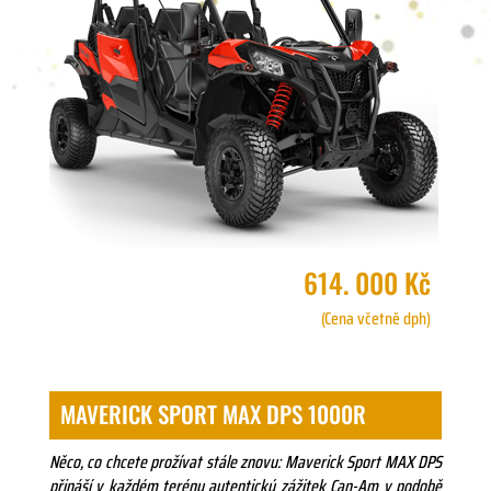
614. 000 Kč
(Cena včetně dph)
MAVERICK SPORT MAX DPS 1000R
Něco, co chcete prožívat stále znovu: Maverick Sport MAX DPS
přináší v každém terénu autentický zážitek Can-Am v podobě