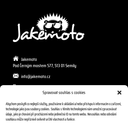
Jakemoto
Pod Černým mostem 577, 513 01 Semily
info@jakemoto.cz
605 272 589, 602 240 803
Spravovat souhlas s cookies
Abychom poskytli co nejlepší služby, používáme k ukládání a/nebo přístupu k informacím o zařízení,
technologie jako jsou soubory cookies. Souhlas s těmito technologiemi nám umožní zpracovávat
údaje, jako je chování při procházení nebo jedinečná ID na tomto webu. Nesouhlas nebo odvolání
souhlasu může nepříznivě ovlivnit určité vlastnosti a funkce.