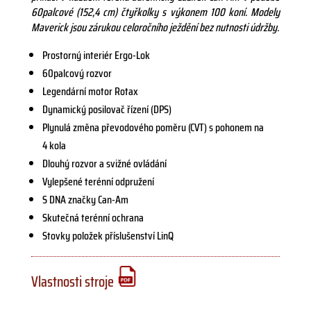
60palcové (152,4 cm) čtyřkolky s výkonem 100 koní. Modely
Maverick jsou zárukou celoročního ježdění bez nutnosti údržby.
Prostorný interiér Ergo-Lok
60palcový rozvor
Legendární motor Rotax
Dynamický posilovač řízení (DPS)
Plynulá změna převodového poměru (CVT) s pohonem na
4 kola
Dlouhý rozvor a svižné ovládání
Vylepšené terénní odpružení
S DNA značky Can-Am
Skutečná terénní ochrana
Stovky položek příslušenství LinQ
Vlastnosti stroje