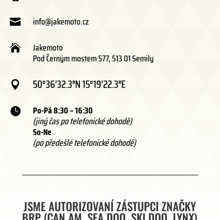
info@jakemoto.cz

Jakemoto

Pod Černým mostem 577, 513 01 Semily
50°36’32.3″N 15°19’22.3″E

Po-Pá 8:30 – 16:30

(jiný čas po telefonické dohodě)
So-Ne
(po předešlé telefonické dohodě)
JSME AUTORIZOVANÍ ZÁSTUPCI ZNAČKY
BRP (CAN AM, SEA DOO, SKI DOO, LYNX)