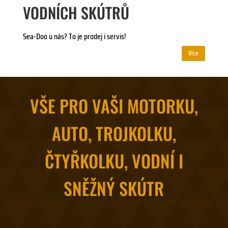
VODNÍCH SKÚTRŮ
Sea-Doo u nás? To je prodej i servis!
Více
VŠE PRO VAŠI MOTORKU,
AUTO, TROJKOLKU,
ČTYŘKOLKU, VODNÍ I
SNĚŽNÝ SKÚTR