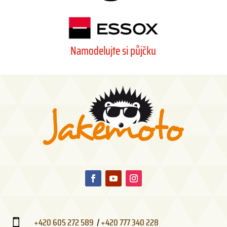
Namodelujte si půjčku
+420 605 272 589
/
+420 777 340 228
