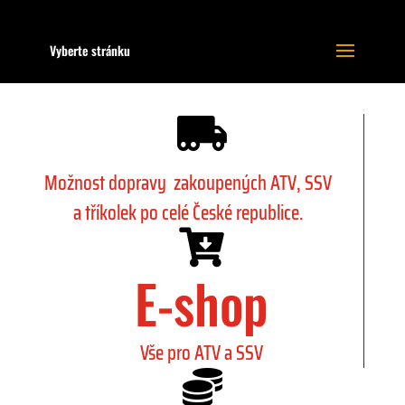
Vyberte stránku

Možnost dopravy zakoupených ATV, SSV
a tříkolek po celé České republice.

E-shop
Vše pro ATV a SSV
