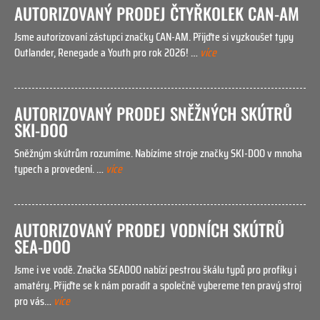
AUTORIZOVANÝ PRODEJ ČTYŘKOLEK CAN-AM
Jsme autorizovaní zástupci značky
CAN-AM
. Přijďte si vyzkoušet typy
Outlander, Renegade a Youth pro rok 2026! …
více
AUTORIZOVANÝ PRODEJ SNĚŽNÝCH SKÚTRŮ
SKI-DOO
Sněžným skútrům rozumíme. Nabízíme stroje značky
SKI-DOO
v mnoha
typech a provedení. …
více
AUTORIZOVANÝ PRODEJ VODNÍCH SKÚTRŮ
SEA-DOO
Jsme i ve vodě. Značka
SEADOO
nabízí pestrou škálu typů pro profíky i
amatéry. Přijďte se k nám poradit a společně vybereme ten pravý stroj
pro vás…
více