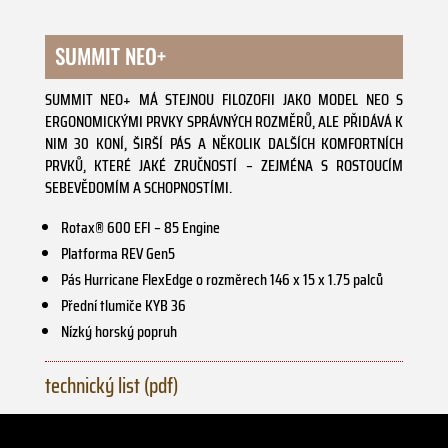
SUMMIT NEO+
SUMMIT NEO+ MÁ STEJNOU FILOZOFII JAKO MODEL NEO S
ERGONOMICKÝMI PRVKY SPRÁVNÝCH ROZMĚRŮ, ALE PŘIDÁVÁ K
NIM 30 KONÍ, ŠIRŠÍ PÁS A NĚKOLIK DALŠÍCH KOMFORTNÍCH
PRVKŮ, KTERÉ JAKÉ ZRUČNOSTÍ – ZEJMÉNA S ROSTOUCÍM
SEBEVĚDOMÍM A SCHOPNOSTÍMI.
Rotax® 600 EFI – 85 Engine
Platforma REV Gen5
Pás Hurricane FlexEdge o rozměrech 146 x 15 x 1.75 palců
Přední tlumiče KYB 36
Nízký horský popruh
technický list (pdf)