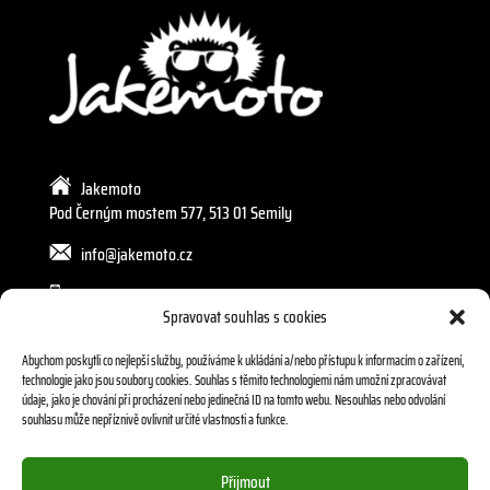
Jakemoto
Pod Černým mostem 577, 513 01 Semily
info@jakemoto.cz
605 272 589, 602 240 803
Spravovat souhlas s cookies
Abychom poskytli co nejlepší služby, používáme k ukládání a/nebo přístupu k informacím o zařízení,
technologie jako jsou soubory cookies. Souhlas s těmito technologiemi nám umožní zpracovávat
údaje, jako je chování při procházení nebo jedinečná ID na tomto webu. Nesouhlas nebo odvolání
souhlasu může nepříznivě ovlivnit určité vlastnosti a funkce.
Přijmout