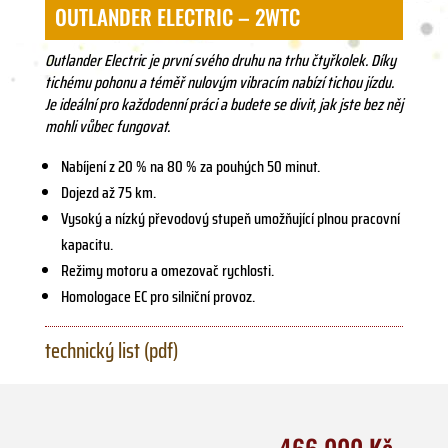
OUTLANDER ELECTRIC – 2WTC
Outlander Electric je první svého druhu na trhu čtyřkolek. Díky
tichému pohonu a téměř nulovým vibracím nabízí tichou jízdu.
Je ideální pro každodenní práci a budete se divit, jak jste bez něj
mohli vůbec fungovat.
Nabíjení z 20 % na 80 % za pouhých 50 minut.
Dojezd až 75 km.
Vysoký a nízký převodový stupeň umožňující plnou pracovní
kapacitu.
Režimy motoru a omezovač rychlosti.
Homologace EC pro silniční provoz.
technický list (pdf)
466 000 Kč