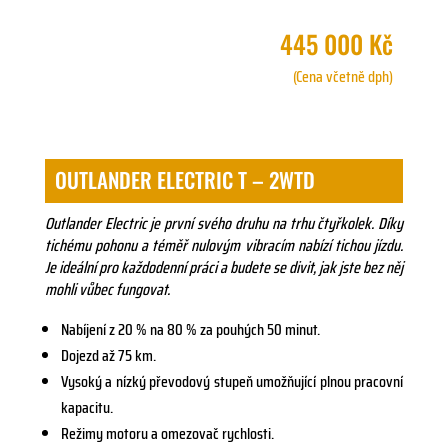
445 000 Kč
(Cena včetně dph)
OUTLANDER ELECTRIC T – 2WTD
Outlander Electric je první svého druhu na trhu čtyřkolek. Díky
tichému pohonu a téměř nulovým vibracím nabízí tichou jízdu.
Je ideální pro každodenní práci a budete se divit, jak jste bez něj
mohli vůbec fungovat.
Nabíjení z 20 % na 80 % za pouhých 50 minut.
Dojezd až 75 km.
Vysoký a nízký převodový stupeň umožňující plnou pracovní
kapacitu.
Režimy motoru a omezovač rychlosti.