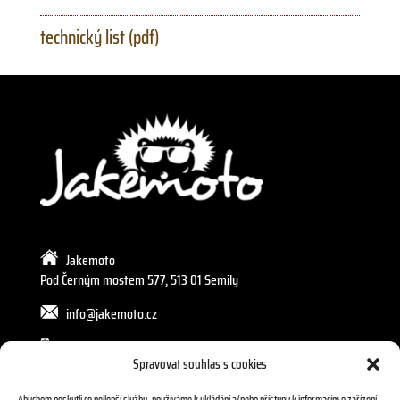
technický list (pdf)
Jakemoto
Pod Černým mostem 577, 513 01 Semily
info@jakemoto.cz
605 272 589, 602 240 803
Spravovat souhlas s cookies
Abychom poskytli co nejlepší služby, používáme k ukládání a/nebo přístupu k informacím o zařízení,