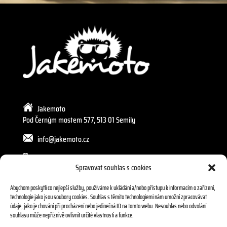
Jakemoto
Pod Černým mostem 577, 513 01 Semily
info@jakemoto.cz
605 272 589, 602 240 803
Spravovat souhlas s cookies
Abychom poskytli co nejlepší služby, používáme k ukládání a/nebo přístupu k informacím o zařízení,
technologie jako jsou soubory cookies. Souhlas s těmito technologiemi nám umožní zpracovávat
údaje, jako je chování při procházení nebo jedinečná ID na tomto webu. Nesouhlas nebo odvolání
souhlasu může nepříznivě ovlivnit určité vlastnosti a funkce.