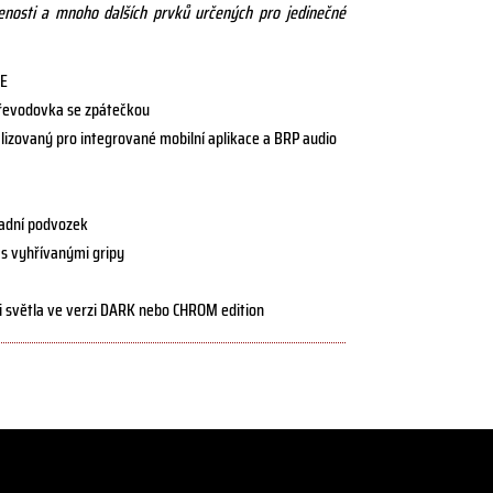
lenosti a mnoho dalších prvků určených pro jedinečné
CE
řevodovka se zpátečkou
alizovaný pro integrované mobilní aplikace a BRP audio
adní podvozek
u s vyhřívanými gripy
a i světla ve verzi DARK nebo CHROM edition