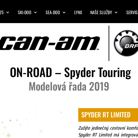
25
SKI-DOO
SEA-DOO
LYNX
NAŠE SLUŽBY
SERVIS
ON-ROAD – Spyder Touring
Modelová řada 2019
SPYDER RT LIMITED
Zažijte jedinečný cestovní komf
Spyder RT Limited má integrova