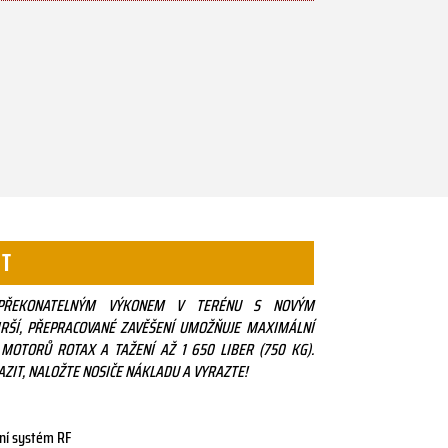
 T
EPŘEKONATELNÝM VÝKONEM V TERÉNU S NOVÝM
IRŠÍ, PŘEPRACOVANÉ ZAVĚŠENÍ UMOŽŇUJE MAXIMÁLNÍ
MOTORŮ ROTAX A TAŽENÍ AŽ 1 650 LIBER (750 KG).
AZIT, NALOŽTE NOSIČE NÁKLADU A VYRAZTE!
ní systém RF