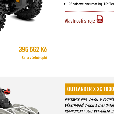
26palcové pneumatiky ITP† Terra
Vlastnosti stroje
395 562 Kč
(Cena včetně dph)
OUTLANDER X XC 100
POSTAVEN PRO VÝKON V EXTRÉMN
VŠESTRANNÝ VÝKON A OVLADATEL
KOMPONENTY PRO VYTVOŘENÍ D