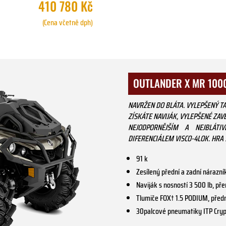
410 780 Kč
(Cena včetně dph)
OUTLANDER X MR 100
NAVRŽEN DO BLÁTA. VYLEPŠENÝ T
ZÍSKÁTE NAVIJÁK, VYLEPŠENÉ ZAV
NEJODPORNĚJŠÍM A NEJBLÁT
DIFERENCIÁLEM VISCO-4LOK. HRA S
91 k
Zesílený přední a zadní nárazní
Naviják s nosností 3 500 lb, př
Tlumiče FOX† 1.5 PODIUM, předn
30palcové pneumatiky ITP Crypti