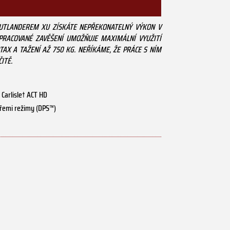
OUTLANDEREM XU ZÍSKÁTE NEPŘEKONATELNÝ VÝKON V
EPRACOVANÉ ZAVĚŠENÍ UMOŽŇUJE MAXIMÁLNÍ VYUŽITÍ
AX A TAŽENÍ AŽ 750 KG. NEŘÍKÁME, ŽE PRÁCE S NÍM
ITĚ.
Carlisle† ACT HD
třemi režimy (DPS™)