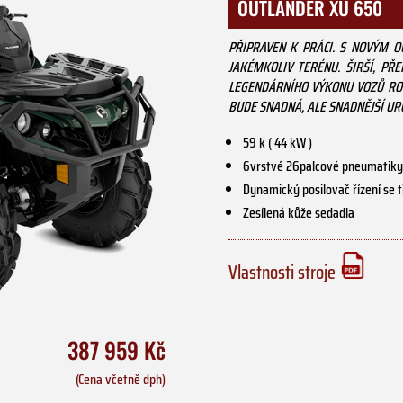
OUTLANDER XU 650
PŘIPRAVEN K PRÁCI. S NOVÝM 
JAKÉMKOLIV TERÉNU. ŠIRŠÍ, PŘ
LEGENDÁRNÍHO VÝKONU VOZŮ ROT
BUDE SNADNÁ, ALE SNADNĚJŠÍ URČ
59 k ( 44 kW )
6vrstvé 26palcové pneumatiky 
Dynamický posilovač řízení se 
Zesílená kůže sedadla
Vlastnosti stroje
387 959 Kč
(Cena včetně dph)