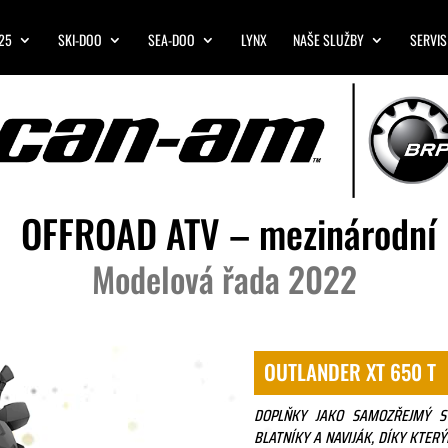
25
SKI-DOO
SEA-DOO
LYNX
NAŠE SLUŽBY
SERVIS
OFFROAD ATV – mezinárodní
Modelová řada 2022
OUTLANDER XT 650 T
DOPLŇKY JAKO SAMOZŘEJMÝ ST
BLATNÍKY A NAVIJÁK, DÍKY KTERÝ