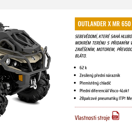
OUTLANDER X MR 650
SEBEVĚDOMÍ, KTERÉ SAHÁ HLUBO
MOKRÉM TERÉNU S PŘIDANÝM V
ZAVĚŠENÍM, MOTOREM, PŘEVODO
BLÁTO.
62 k
Zesílený přední nárazník
Přemístěný chladič
Přední diferenciál Visco-4Lok†
28palcové pneumatiky ITP† Meg
Vlastnosti stroje