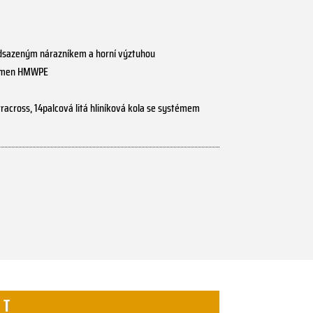
ředsazeným nárazníkem a horní výztuhou
-ramen HMWPE
across, 14palcová litá hliníková kola se systémem
 T