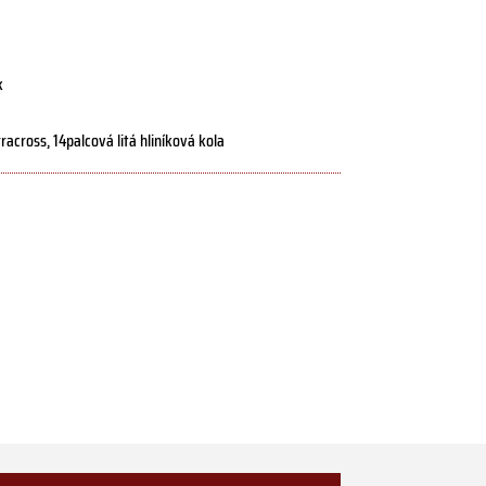
k
cross, 14palcová litá hliníková kola