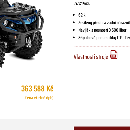
TOVÁRNĚ.
62 k
Zesílený přední a zadní nárazní
Naviják s nosností 3 500 liber
26palcové pneumatiky ITP† Terra
Vlastnosti stroje
363 588 Kč
(Cena včetně dph)