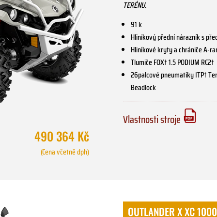
TERÉNU.
91 k
Hliníkový přední nárazník s p
Hliníkové kryty a chrániče A
Tlumiče FOX† 1.5 PODIUM RC2†
26palcové pneumatiky ITP† Terr
Beadlock
Vlastnosti stroje
490 364 Kč
(Cena včetně dph)
OUTLANDER X XC 1000