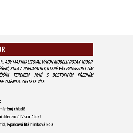
0R
AK, ABY MAXIMALIZOVAL VÝKON MODELU ROTAX 1000R,
ĚŠENÍ, KOLA A PNEUMATIKY, KTERÉ VÁS PROVEZOU I TÍM
IVĚJŠÍM TERÉNEM. NYNÍ S DOSTUPNÝM PŘEDNÍM
E ZMĚNILA. ZJISTĚTE VÍCE.
k
emístěný chladič
í diferenciál Visco-4Lok†
d, 14palcová litá hliníková kola