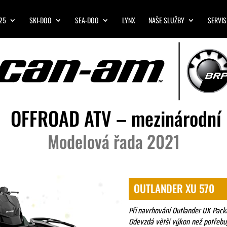
25
SKI-DOO
SEA-DOO
LYNX
NAŠE SLUŽBY
SERVIS
OFFROAD ATV – mezinárodní
Modelová řada 2021
OUTLANDER XU 570
Při navrhování Outlander UX Packa
Odevzdá větší výkon než potřebuje