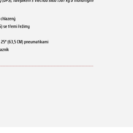
y (DPS), navijákem s vlečnou silou 1361 kg a mohutnými
 chlazený
S) se třemi řežimy
 s 25″ (63,5 CM) pneumatikami
razník