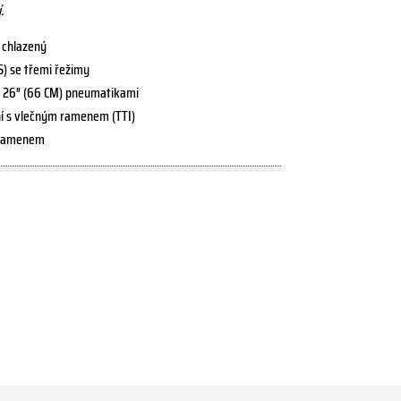
.
 chlazený
S) se třemi řežimy
a s 26″ (66 CM) pneumatikami
ní s vlečným ramenem (TTI)
A-ramenem