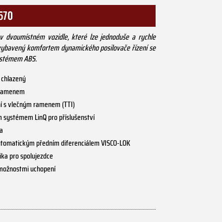
570
y v dvoumístném vozidle, které lze jednoduše a rychle
 vybavený komfortem dynamického posilovače řízení se
ystémem ABS.
 chlazený
A-ramenem
ní s vlečným ramenem (TTI)
m systémem LinQ pro příslušenství
ka
automatickým předním diferenciálem VISCO-LOK
ka pro spolujezdce
e možnostmi uchopení