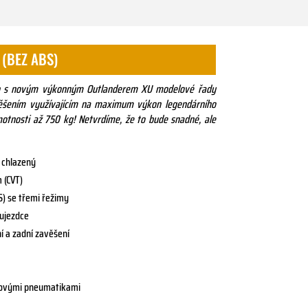
 (BEZ ABS)
én s novým výkonným Outlanderem XU modelové řady
věšením využívajícím na maximum výkon legendárního
otnosti až 750 kg! Netvrdíme, že to bude snadné, ale
 chlazený
 (CVT)
S) se třemi řežimy
lujezdce
 a zadní zavěšení
u
átnovými pneumatikami