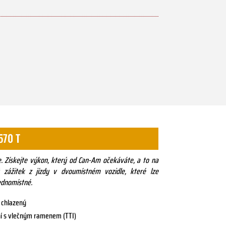
570 T
ce. Získejte výkon, který od Can-Am očekáváte, a to na
 zážitek z jízdy v dvoumístném vozidle, které lze
ednomístné.
 chlazený
ní s vlečným ramenem (TTI)