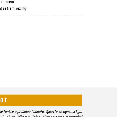
 A-ramenem
S) se třemi řežimy
0 T
ané funkce a přidanou hodnotu. Vybavte se dynamickým