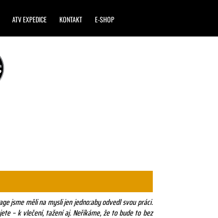
ATV EXPEDICE
KONTAKT
E-SHOP
ge jsme měli na mysli jen jedno:aby odvedl svou práci.
te – k vlečení, tažení aj. Neříkáme, že to bude to bez