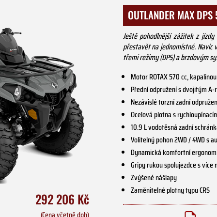
OUTLANDER MAX DPS 
Ještě pohodlnější zážitek z jízd
přestavět na jednomístné. Navíc
třemi režimy (DPS) a brzdovým s
Motor ROTAX 570 cc, kapalinou
Přední odpružení s dvojitým 
Nezávislé torzní zadní odpruže
Ocelová plotna s rychloupínací
10.9 L vodotěsná zadní schrán
Volitelný pohon 2WD / 4WD s 
Dynamická komfortní ergonomi
Gripy rukou spolujezdce s víc
Zvýšené nášlapy
Zaměnitelné plotny typu CRS
292 206 Kč
(Cena včetně dph)