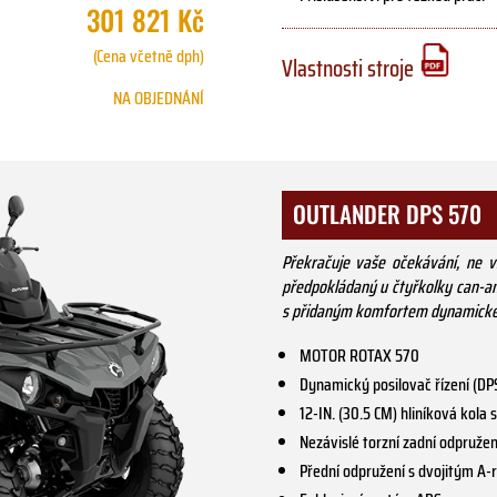
301 821 Kč
(Cena včetně dph)
Vlastnosti stroje
NA OBJEDNÁNÍ
OUTLANDER DPS 570
Překračuje vaše očekávání, ne v
předpokládaný u čtyřkolky can-am
s přidaným komfortem dynamického
MOTOR ROTAX 570
Dynamický posilovač řízení (DP
12-IN. (30.5 CM) hliníková kola
Nezávislé torzní zadní odpruže
Přední odpružení s dvojitým 