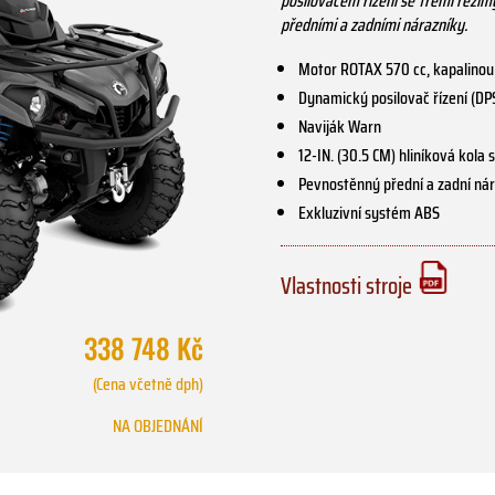
posilovačem řízení se třemi režim
předními a zadními nárazníky.
Motor ROTAX 570 cc, kapalinou
Dynamický posilovač řízení (DP
Naviják Warn
12-IN. (30.5 CM) hliníková kola
Pevnostěnný přední a zadní ná
Exkluzivní systém ABS
Vlastnosti stroje
338 748 Kč
(Cena včetně dph)
NA OBJEDNÁNÍ