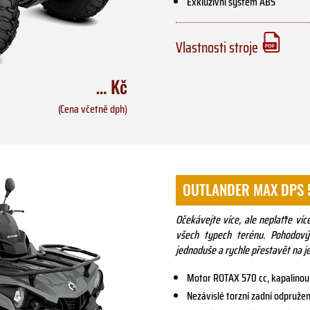
Exkluzivní systém ABS
Vlastnosti stroje
… Kč
(Cena včetně dph)
OUTLANDER MAX DPS 
Očekávejte více, ale neplaťte ví
všech typech terénu. Pohodový
jednoduše a rychle přestavět na j
Motor ROTAX 570 cc, kapalinou
Nezávislé torzní zadní odpruže