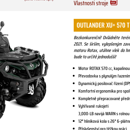
Vlastnosti stroje
OUTLANDER XU+ 570 T
Bezkonkurenční! Ovládněte ter
2021. Se širším, vylepšeným za
motoru Rotax, utáhne vlek do hm
bude to určitě jednodušší!
Motor ROTAX 570 cc, kapalinou
Převodovka s plynulým řazením
Dynamický posilovač řízení (DP
Komfortní ergonomika pro spo
Kompletně přepracované přední
Vyhřívané rukojeti
3,000-LB navijá WARN s rolno
12″ hliníková kola s 26″ 6-pl
Příslušenství pro těžkou práci