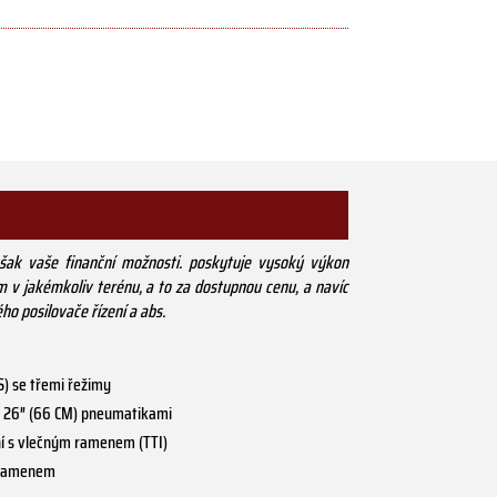
šak vaše finanční možnosti. poskytuje vysoký výkon
 v jakémkoliv terénu, a to za dostupnou cenu, a navíc
 posilovače řízení a abs.
S) se třemi řežimy
 s 26″ (66 CM) pneumatikami
ní s vlečným ramenem (TTI)
A-ramenem