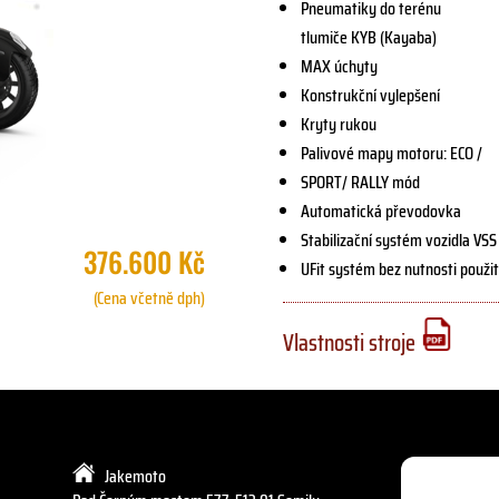
Pneumatiky do terénu
tlumiče KYB (Kayaba)
MAX úchyty
Konstrukční vylepšení
Kryty rukou
Palivové mapy motoru: ECO /
SPORT/ RALLY mód
Automatická převodovka
Stabilizační systém vozidla VSS
376.600 Kč
UFit systém bez nutnosti použit
(Cena včetně dph)
Vlastnosti stroje
Jakemoto