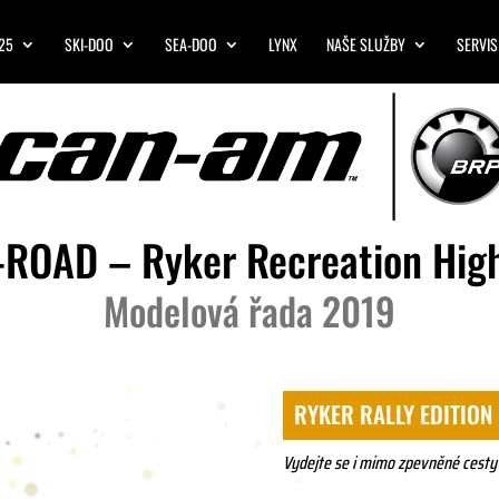
25
SKI-DOO
SEA-DOO
LYNX
NAŠE SLUŽBY
SERVIS
ROAD – Ryker Recreation Hig
Modelová řada 2019
RYKER RALLY EDITION
Vydejte se i mimo zpevněné cesty a