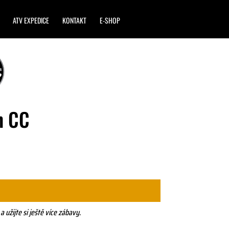
ATV EXPEDICE
KONTAKT
E-SHOP
h CC
 užijte si ještě více zábavy.