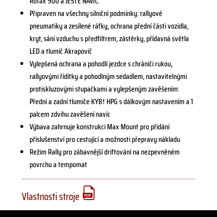
Rotax 900 a JEŠTĚ NAVÍC:
Připraven na všechny silniční podmínky: rallyové
pneumatiky a zesílené ráfky, ochrana přední části vozidla,
kryt, sání vzduchu s předfiltrem, zástěrky, přídavná světla
LED a tlumič Akrapovič
Vylepšená ochrana a pohodlí jezdce s chrániči rukou,
rallyovými řídítky a pohodlným sedadlem, nastavitelnými
protiskluzovými stupačkami a vylepšeným zavěšením:
Přední a zadní tlumiče KYB† HPG s dálkovým nastavením a 1
palcem zdvihu zavěšení navíc
Výbava zahrnuje konstrukci Max Mount pro přidání
příslušenství pro cestující a možnosti přepravy nákladu
Režim Rally pro zábavnější driftování na nezpevněném
povrchu a tempomat
Vlastnosti stroje